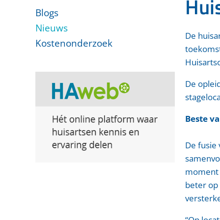
Hui
Blogs
Nieuws
De huisa
Kostenonderzoek
toekomst
Huisarts
De oplei
stageloca
Beste v
De fusie
samenvoeg
moment m
beter op
versterk
“Op loca