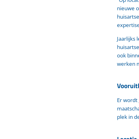
nieuwe o
huisartse
expertise
Jaarlijks
huisarts
ook binn
werken m
Vooruit
Er wordt
maatschap
plek in d
Locatie