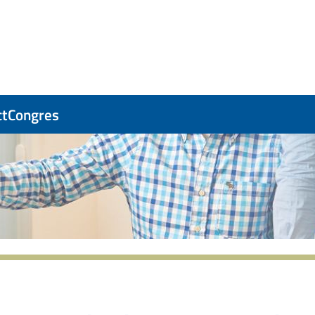
ct
Congres