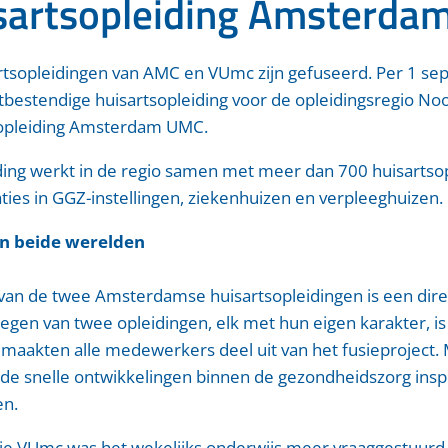
sartsopleiding Amsterda
rtsopleidingen van AMC en VUmc zijn gefuseerd. Per 1 sep
bestendige huisartsopleiding voor de opleidingsregio No
opleiding Amsterdam UMC.
ding werkt in de regio samen met meer dan 700 huisartso
ties in GGZ-instellingen, ziekenhuizen en verpleeghuizen.
an beide werelden
 van de twee Amsterdamse huisartsopleidingen is een dire
en van twee opleidingen, elk met hun eigen karakter, is i
aakten alle medewerkers deel uit van het fusieproject. 
 de snelle ontwikkelingen binnen de gezondheidszorg inspe
en.
tie VUmc was het wekelijks onderwijs meer vraaggestuurd,