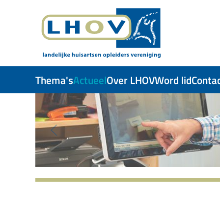
Skip to main content
Thema's
Actueel
Over LHOV
Word lid
Conta