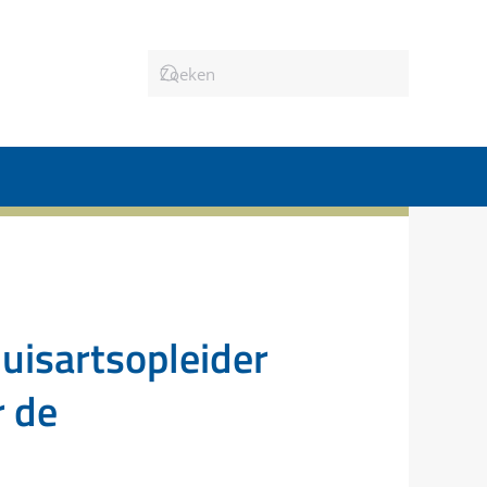
 dat maakt het zo leuk!
ng op in ons praktijkteam, waar de aios deel van uitmaakt.
n, dat vind ik belangrijk.
-date en dat wil ik graag.
dig.
 overleg, ik ben altijd bereikbaar voor mijn aios.
 vooruitgang in het kwadraat.
r vrouwen een betere afspiegeling van opleiders.
 enthousiasme voor ons vak en het praktijkhouderschap ov
e voor het vak, kennis delen en nieuwe generaties opleide
sarts(opleider) blijven patiënten goede gezondheidszorg 
leiden tot huisarts van de toekomst op een manier die bij 
uisartsopleider
r de