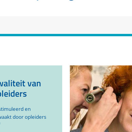
aliteit van
leiders
timuleerd en
aakt door opleiders
f