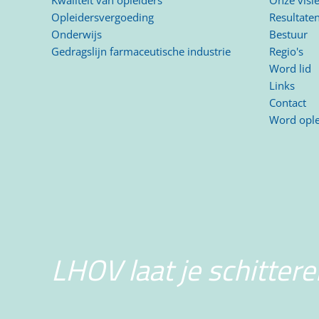
Kwaliteit van opleiders
Onze visi
Opleidersvergoeding
Resultate
Onderwijs
Bestuur
Gedragslijn farmaceutische industrie
Regio's
Word lid
Links
Contact
Word ople
LHOV laat je schittere