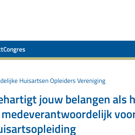
ct
Congres
Een aios opleiden is samen leren en groeien,
Opleiden levert werkplezier en ontwikkeli
Opleiden prikkelt en verrast.
De kwaliteit van opleiders hoog houde
Opleiden houdt me scherp en up-to
Opleiden houdt het werk leven
Ik bied mijn aios drempelloos
Opleiden is diepgang plus
Met verjonging en mee
Graag breng ik mijn
Grenzeloze passi
Dankzij de hui
Een aios op
delijke Huisartsen Opleiders Vereniging
ehartigt jouw belangen als h
s medeverantwoordelijk voo
uisartsopleiding