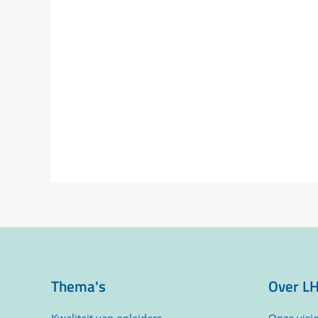
Thema's
Over L