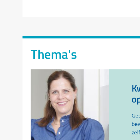
Thema's
Kw
op
Ges
bew
zel