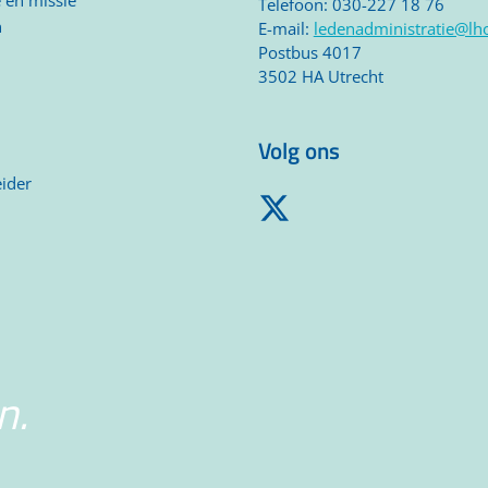
e en missie
Telefoon: 030-227 18 76
n
E-mail:
ledenadministratie@lho
Postbus 4017
3502 HA Utrecht
Volg ons
ider
n.