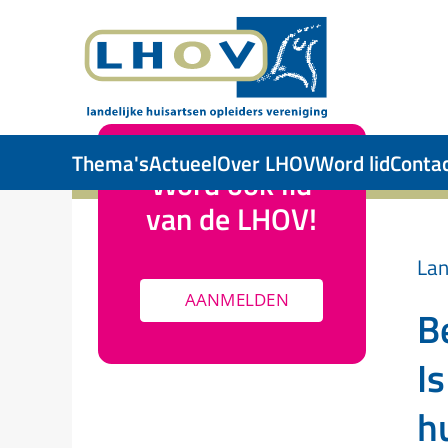
Skip to main content
Thema's
Actueel
Over LHOV
Word lid
Conta
Word ook lid
van de LHOV!
Lan
AANMELDEN
B
I
h